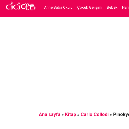
Anne Baba Okulu
Çocuk Gelişimi
Bebek
Hami
Ana sayfa
»
Kitap
»
Carlo Collodi
»
Pinokyo