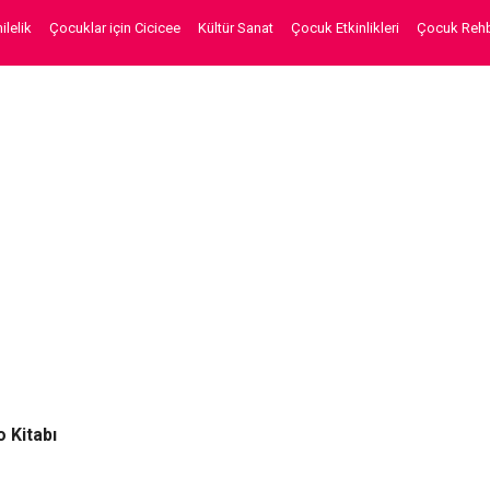
lelik
Çocuklar için Cicicee
Kültür Sanat
Çocuk Etkinlikleri
Çocuk Rehb
 Kitabı