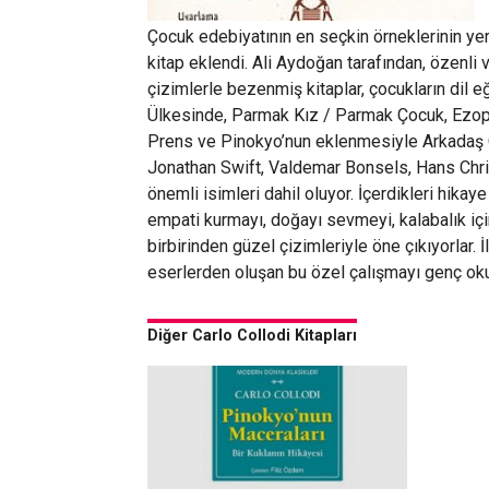
Çocuk edebiyatının en seçkin örneklerinin ye
kitap eklendi. Ali Aydoğan tarafından, özenli 
çizimlerle bezenmiş kitaplar, çocukların dil 
Ülkesinde, Parmak Kız / Parmak Çocuk, Ezop M
Prens ve Pinokyo’nun eklenmesiyle Arkadaş Ço
Jonathan Swift, Valdemar Bonsels, Hans Christ
önemli isimleri dahil oluyor. İçerdikleri hikaye
empati kurmayı, doğayı sevmeyi, kalabalık için
birbirinden güzel çizimleriyle öne çıkıyorlar.
eserlerden oluşan bu özel çalışmayı genç ok
Diğer Carlo Collodi Kitapları