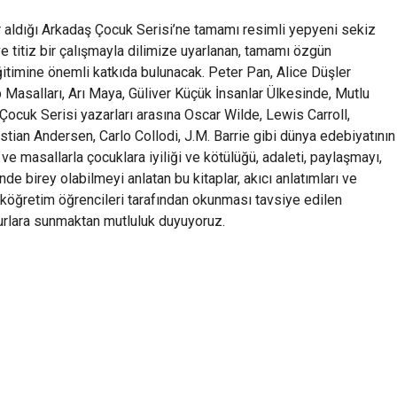
r aldığı Arkadaş Çocuk Serisi’ne tamamı resimli yepyeni sekiz
ve titiz bir çalışmayla dilimize uyarlanan, tamamı özgün
eğitimine önemli katkıda bulunacak. Peter Pan, Alice Düşler
asalları, Arı Maya, Güliver Küçük İnsanlar Ülkesinde, Mutlu
cuk Serisi yazarları arasına Oscar Wilde, Lewis Carroll,
ian Andersen, Carlo Collodi, J.M. Barrie gibi dünya edebiyatının
 ve masallarla çocuklara iyiliği ve kötülüğü, adaleti, paylaşmayı,
de birey olabilmeyi anlatan bu kitaplar, akıcı anlatımları ve
 İlköğretim öğrencileri tarafından okunması tavsiye edilen
urlara sunmaktan mutluluk duyuyoruz.