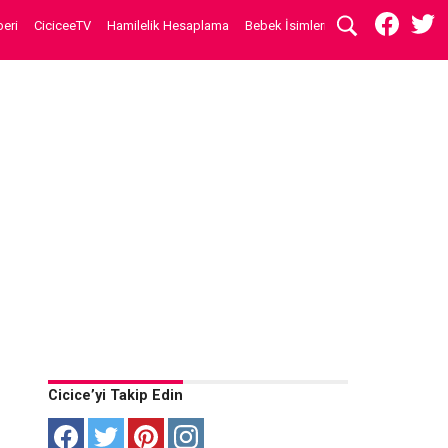
eri
CiciceeTV
Hamilelik Hesaplama
Bebek İsimleri
Cicice’yi Takip Edin