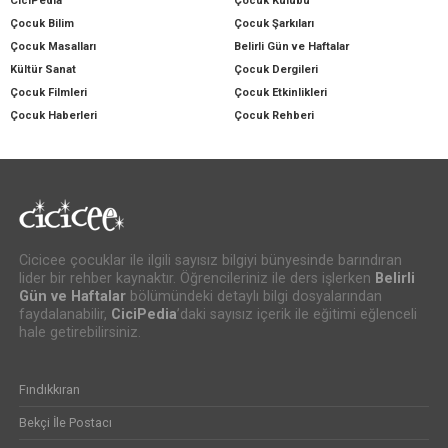
CiciPedia
Çocuk Kulübü
Çocuk Bilim
Çocuk Şarkıları
Çocuk Masalları
Belirli Gün ve Haftalar
Kültür Sanat
Çocuk Dergileri
Çocuk Filmleri
Çocuk Etkinlikleri
Çocuk Haberleri
Çocuk Rehberi
Cicicee çocuklar ile ilgili sayısız bilgiyi bünyesinde barındıran
lider bir rehber kaynaktır. Öğrencileriniz ile ders işlerken
Belirli
Gün ve Haftalar
bölümündeki detaylı bilgi dosyalarından
faydalanabilir,
CiciPedia
’daki sayısız içerik ile eğitimi eğlenceli
hale getirebilirsiniz.
Fındıkkıran
Bekçi İle Postacı