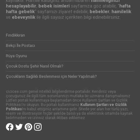
kaynaktır. Hamile kaldığınız andan itibaren
hamileliğinizi
hesaplayabilir
,
bebek isimleri
sayfamıza göz atabilir, "
hafta
hafta gebelik
" sayfamızı ziyaret edebilir,
bebekler
,
hamilelik
ve
ebeveynlik
ile ilgili sayısız içerikten bilgi edinebilirsiniz.
Fındıkkıran
Bekçi İle Postacı
Rüya Oyunu
Çocuk Dostu Şehir Nasıl Olmalı?
Çocukların Sağlıklı Beslenmesi için Neler Yapılmalı?
cicicee.com genel nitelikli bilgilendirme portalıdır. Kendiniz veya
çocugunuz ile ilgili tüm sorunlarınızı mutlaka bir uzmana danışmalısınız.
Lütfen portalı kullanmaya başlamadan önce Kullanım Şartları ve Gizlilik
Politikası'nı okuyun. Bu portalı kullanmanız
Kullanım Şartları ve Gizlilik
Politikası
'nı kabul ettiğiniz anlamına gelir. Sitede yer alan her türlü yazı,
resim ve illüstrasyon hiçbir şekilde basılı ya da elektronik ortamda kaynak
belirtmeden ve izinsiz olarak iktibas edilemez.