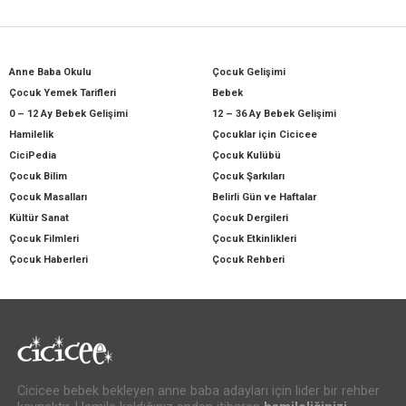
Anne Baba Okulu
Çocuk Gelişimi
Çocuk Yemek Tarifleri
Bebek
0 – 12 Ay Bebek Gelişimi
12 – 36 Ay Bebek Gelişimi
Hamilelik
Çocuklar için Cicicee
CiciPedia
Çocuk Kulübü
Çocuk Bilim
Çocuk Şarkıları
Çocuk Masalları
Belirli Gün ve Haftalar
Kültür Sanat
Çocuk Dergileri
Çocuk Filmleri
Çocuk Etkinlikleri
Çocuk Haberleri
Çocuk Rehberi
Cicicee bebek bekleyen anne baba adayları için lider bir rehber