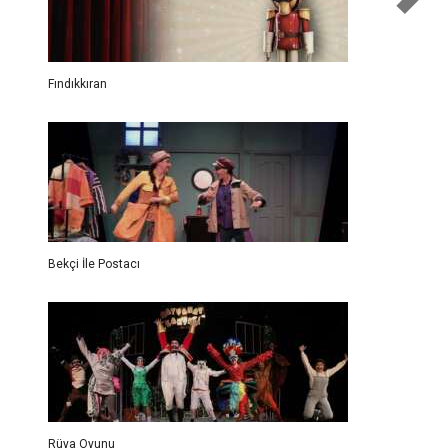
Fındıkkıran
Bekçi İle Postacı
Rüya Oyunu