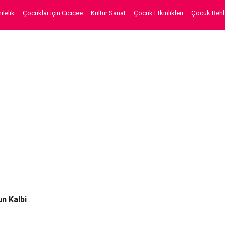
lelik
Çocuklar için Cicicee
Kültür Sanat
Çocuk Etkinlikleri
Çocuk Rehb
n Kalbi