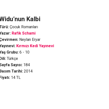
Widu’nun Kalbi
Türü:
Çocuk Romanları
Yazar:
Rafik Schami
Çevirmen:
Neylan Eryar
Yayınevi:
Kırmızı Kedi Yayınevi
Yaş Grubu:
6 - 10
Dili:
Türkçe
Sayfa Sayısı:
184
Basım Tarihi:
2014
Fiyatı:
14
TL