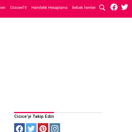
eri
CiciceeTV
Hamilelik Hesaplama
Bebek İsimleri
Cicice’yi Takip Edin