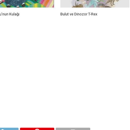
u’nun Kulağı
Bulut ve Dinozor T-Rex