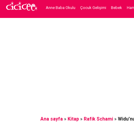
Anne Baba Okulu
Çocuk Gelişimi
Bebek
Hami
Ana sayfa
»
Kitap
»
Rafik Schami
»
Widu’nu