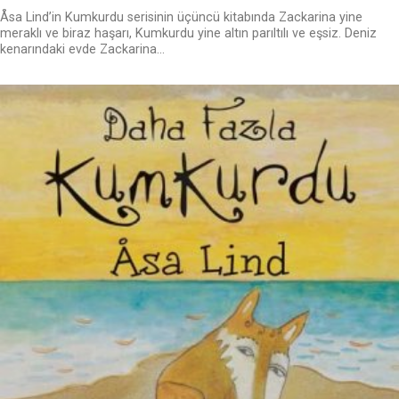
Åsa Lind’in Kumkurdu serisinin üçüncü kitabında Zackarina yine
meraklı ve biraz haşarı, Kumkurdu yine altın parıltılı ve eşsiz. Deniz
kenarındaki evde Zackarina...