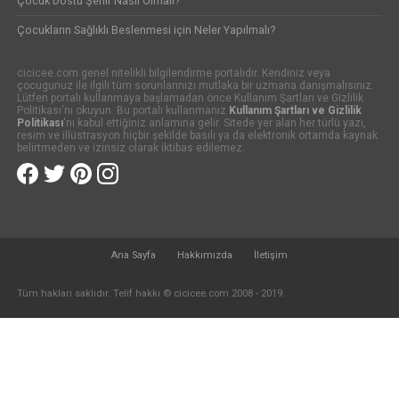
Çocuk Dostu Şehir Nasıl Olmalı?
Çocukların Sağlıklı Beslenmesi için Neler Yapılmalı?
cicicee.com genel nitelikli bilgilendirme portalıdır. Kendiniz veya
çocugunuz ile ilgili tüm sorunlarınızı mutlaka bir uzmana danışmalısınız.
Lütfen portalı kullanmaya başlamadan önce Kullanım Şartları ve Gizlilik
Politikası'nı okuyun. Bu portalı kullanmanız
Kullanım Şartları ve Gizlilik
Politikası
'nı kabul ettiğiniz anlamına gelir. Sitede yer alan her türlü yazı,
resim ve illüstrasyon hiçbir şekilde basılı ya da elektronik ortamda kaynak
belirtmeden ve izinsiz olarak iktibas edilemez.
Ana Sayfa
Hakkımızda
İletişim
Tüm hakları saklıdır. Telif hakkı © cicicee.com 2008 - 2019.