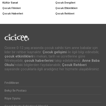
Kültür Sanat
Çocuk Dergileri
Çocuk Filmleri
Çocuk Etkinlikleri
Çocuk Haberleri
Çocuk Rehberi
Cicicee 0-12 yaş arasında çocuk sahibi tüm anne babalar için
lider bir rehber kaynaktır.
Çocuk gelişimi
ile ilgili bilgi edinebilir,
çocuk etkinlikleri
ni mekan, tarih ve ücretlerine göre
filtreleyebilir,
çocuk haberlerini
takip edebilirsiniz.
Anne Baba
Okulu
’ndaki bilgilerden faydalanabilir,
Çocuk Rehberi
sayesinde çocuklarla ilgili aradığınız her hizmete ulaşabilirsiniz.
Fındıkkıran
Bekçi İle Postacı
Rüya Oyunu