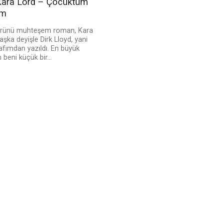
ara Lord – Çocuktum
ım
ürünü muhteşem roman, Kara
başka deyişle Dirk Lloyd, yani
afımdan yazıldı. En büyük
eni küçük bir...