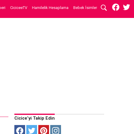
eri
CiciceeTV
Hamilelik Hesaplama
Bebek İsimleri
Cicice’yi Takip Edin