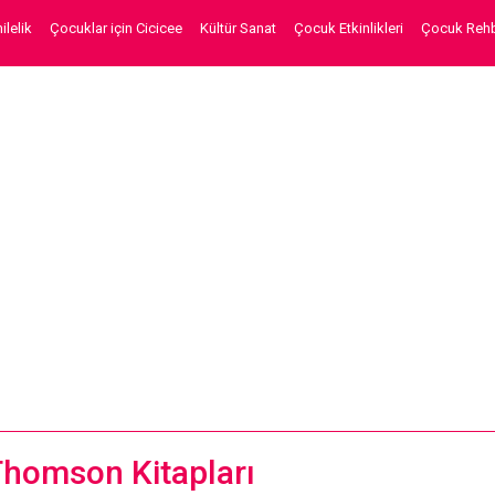
lelik
Çocuklar için Cicicee
Kültür Sanat
Çocuk Etkinlikleri
Çocuk Rehb
homson Kitapları