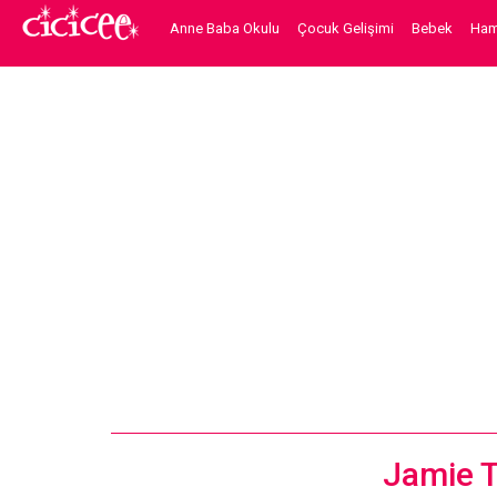
Anne Baba Okulu
Çocuk Gelişimi
Bebek
Hami
Jamie T