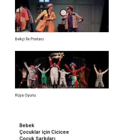
Bekçi İle Postacı
Rüya Oyunu
Bebek
Çocuklar için Cicicee
Çocuk Şarkıları