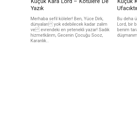
Küçük Kara Lord – Kötülere De
Küçük K
Yazık
Ufacıkt
Merhaba sefil köleler! Ben, Yüce Dirk,
Bu deha 
dünyaları yok edebilecek kadar zalim
Lord, bir 
ve evrendeki en yetenekli yazar! Sadık
benim tar
hizmetkârım, Gecenin Çocuğu Sooz,
düşmanım b
Karanlık...