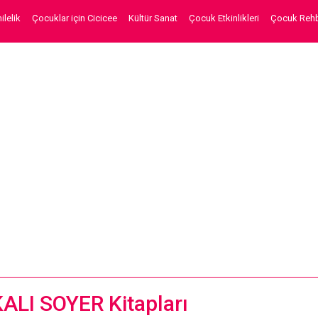
lelik
Çocuklar için Cicicee
Kültür Sanat
Çocuk Etkinlikleri
Çocuk Rehb
ALI SOYER Kitapları