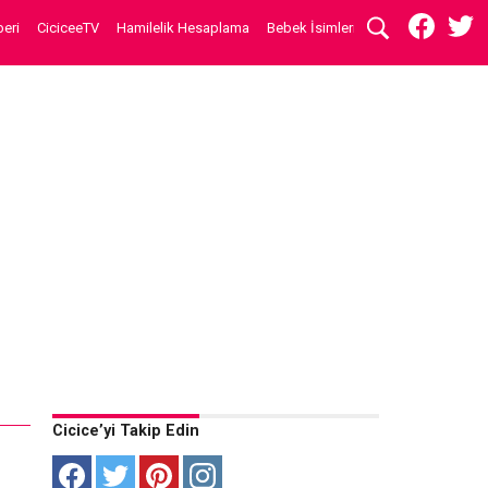
eri
CiciceeTV
Hamilelik Hesaplama
Bebek İsimleri
Cicice’yi Takip Edin