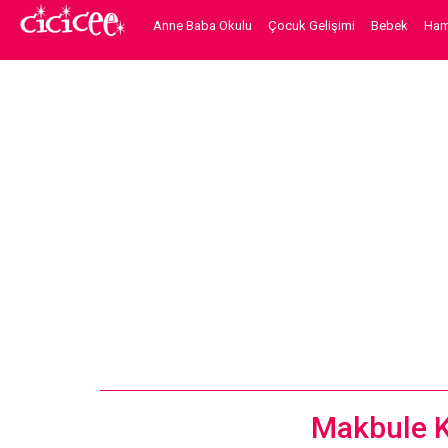
Anne Baba Okulu
Çocuk Gelişimi
Bebek
Hami
Makbule K