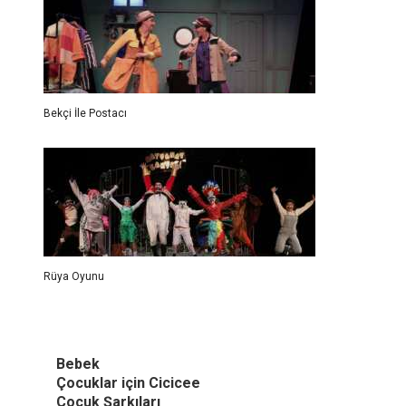
Bekçi İle Postacı
Rüya Oyunu
Bebek
Çocuklar için Cicicee
Çocuk Şarkıları