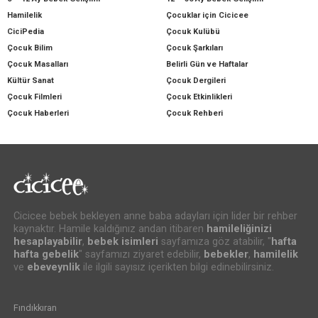
Hamilelik
Çocuklar için Cicicee
CiciPedia
Çocuk Kulübü
Çocuk Bilim
Çocuk Şarkıları
Çocuk Masalları
Belirli Gün ve Haftalar
Kültür Sanat
Çocuk Dergileri
Çocuk Filmleri
Çocuk Etkinlikleri
Çocuk Haberleri
Çocuk Rehberi
Cicicee bebek bekleyen anne baba adayları için lider bir rehber
kaynaktır. Hamile kaldığınız andan itibaren
hamileliğinizi
hesaplayabilir
,
bebek isimleri
sayfamıza göz atabilir, "
hafta
hafta gebelik
" sayfamızı ziyaret edebilir,
bebekler
,
hamilelik
ve
ebeveynlik
ile ilgili sayısız içerikten bilgi edinebilirsiniz.
Fındıkkıran