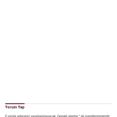
Yorum Yap
E-posta adresiniz yayınlanmayacak.
Gerekli alanlar
*
ile işaretlenmişlerdir