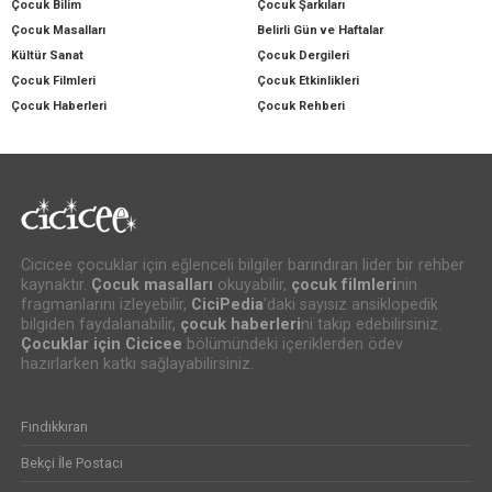
Çocuk Bilim
Çocuk Şarkıları
Çocuk Masalları
Belirli Gün ve Haftalar
Kültür Sanat
Çocuk Dergileri
Çocuk Filmleri
Çocuk Etkinlikleri
Çocuk Haberleri
Çocuk Rehberi
Cicicee çocuklar için eğlenceli bilgiler barındıran lider bir rehber
kaynaktır.
Çocuk masalları
okuyabilir,
çocuk filmleri
nin
fragmanlarını izleyebilir,
CiciPedia
’daki sayısız ansiklopedik
bilgiden faydalanabilir,
çocuk haberleri
ni takip edebilirsiniz.
Çocuklar için Cicicee
bölümündeki içeriklerden ödev
hazırlarken katkı sağlayabilirsiniz.
Fındıkkıran
Bekçi İle Postacı