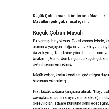
Küçük Çoban masalı Andersen Masalları’nd
Masalları pek çok masal içerir.
Küçük Çoban Masalı
Bir varmış, bir yokmuş. Evvel zaman içinde, k
arasında yaşayan, doğa sever ve hayvanlarıyla
da zekiymiş. Kendisine yöneltilen her soruy
bırakırmış.Günlerden bir gün bu küçük çobanın
getirilmesini emretmiş.
Küçük çoban, kralın kendisini çağırdığını duy
huzuruna çıkartılmış.
Kral, küçük çobana karşısına alarak; “Heyy z
cevaplarsan seni saraya yanıma alacağım, di
görevli olan istişare kuruluna dahil edeceğim.