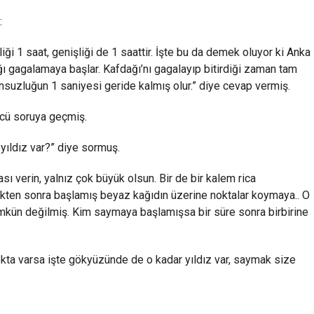
:
iği 1 saat, genişliği de 1 saattir. İşte bu da demek oluyor ki Anka
ağı gagalamaya başlar. Kafdağı’nı gagalayıp bitirdiği zaman tam
suzluğun 1 saniyesi geride kalmış olur.” diye cevap vermiş.
cü soruya geçmiş.
ıldız var?” diye sormuş.
sı verin, yalnız çok büyük olsun. Bir de bir kalem rica
ikten sonra başlamış beyaz kağıdın üzerine noktalar koymaya.. O
mkün değilmiş. Kim saymaya başlamışsa bir süre sonra birbirine
kta varsa işte gökyüzünde de o kadar yıldız var, saymak size