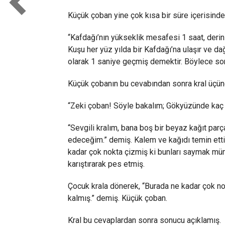
Küçük çoban yine çok kısa bir süre içerisinde
“Kafdağı’nın yükseklik mesafesi 1 saat, derinl
Kuşu her yüz yılda bir Kafdağı’na ulaşır ve d
olarak 1 saniye geçmiş demektir. Böylece son
Küçük çobanın bu cevabından sonra kral üçün
“Zeki çoban! Söyle bakalım; Gökyüzünde kaç y
“Sevgili kralım, bana boş bir beyaz kağıt parça
edeceğim.” demiş. Kalem ve kağıdı temin ett
kadar çok nokta çizmiş ki bunları saymak mü
karıştırarak pes etmiş.
Çocuk krala dönerek, “Burada ne kadar çok no
kalmış.” demiş. Küçük çoban.
Kral bu cevaplardan sonra sonucu açıklamış.