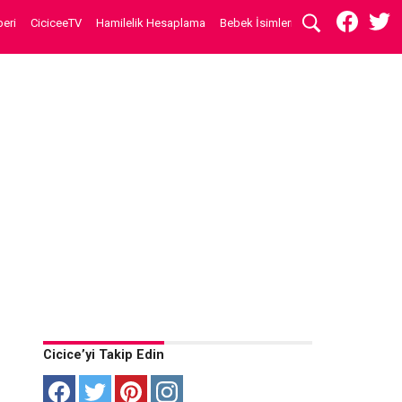
eri
CiciceeTV
Hamilelik Hesaplama
Bebek İsimleri
Cicice’yi Takip Edin