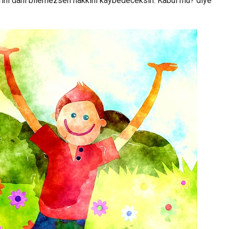
birini dahi bilemezsen hakkını kaybedeceksin. Kabul mü? diye