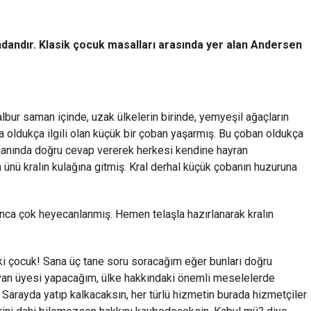
andır. Klasik çocuk masalları arasında yer alan Andersen
albur saman içinde, uzak ülkelerin birinde, yemyeşil ağaçların
 oldukça ilgili olan küçük bir çoban yaşarmış. Bu çoban oldukça
a anında doğru cevap vererek herkesi kendine hayran
 ünü kralın kulağına gitmiş. Kral derhal küçük çobanın huzuruna
unca çok heyecanlanmış. Hemen telaşla hazırlanarak kralın
eki çocuk! Sana üç tane soru soracağım eğer bunları doğru
van üyesi yapacağım, ülke hakkındaki önemli meselelerde
 Sarayda yatıp kalkacaksın, her türlü hizmetin burada hizmetçiler