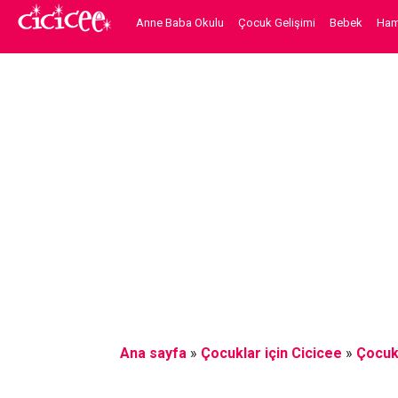
Anne Baba Okulu
Çocuk Gelişimi
Bebek
Hami
Ana sayfa
»
Çocuklar için Cicicee
»
Çocuk