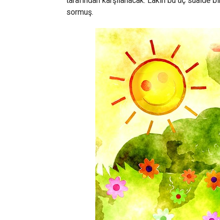
tarafından karşılanacak. Lakin bu üç sualde 
sormuş.