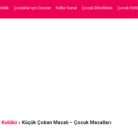
lelik
Çocuklar için Cicicee
Kültür Sanat
Çocuk Etkinlikleri
Çocuk Rehb
 Kulübü
»
Küçük Çoban Masalı – Çocuk Masalları