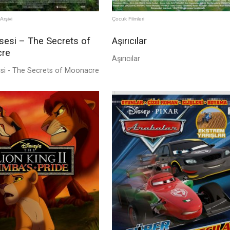
Arşivi
Çocuk Filmleri
sesi – The Secrets of
Aşırıcılar
re
Aşırıcılar
si - The Secrets of Moonacre