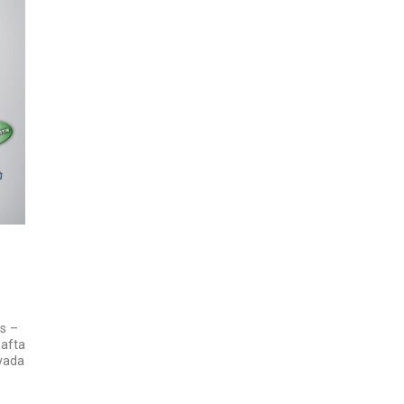
s –
hafta
yada