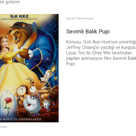
nize götürm
Çocuk Filmleri Arşivi
Sevimli Balık Pupi
Konusu: Goh Aun Hoe’nun yönettiği
Jeffrey Chiang’ın yazdığı ve kurgus
Louis Teo ile Chee Wei tarafından
yapılan animasyon film Sevimli Balı
Pupi...
Arşivi