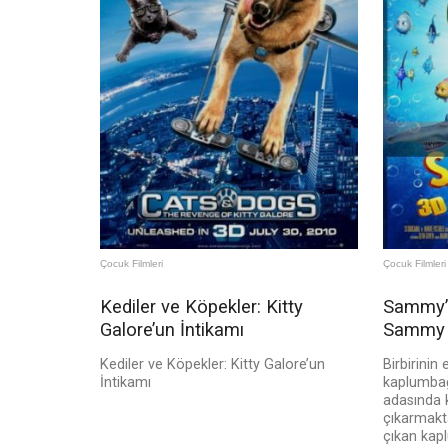
Çocuk Filmleri
Çocuk Filmleri
Kediler ve Köpekler: Kitty
Sammy’n
Galore’un İntikamı
Sammy 
Kediler ve Köpekler: Kitty Galore’un
Birbirinin
İntikamı
kaplumba
adasında 
çıkarmakt
çıkan kap