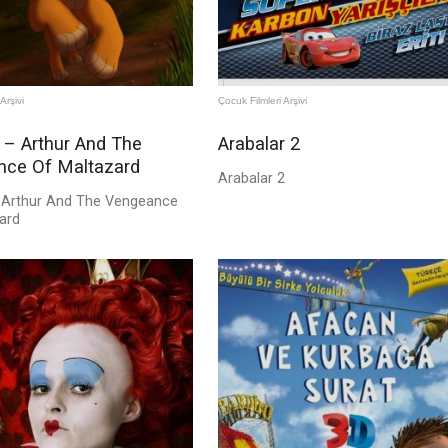
Arşivi
Çocuk Filmleri Arşivi
2 – Arthur And The
Arabalar 2
ce Of Maltazard
Arabalar 2
- Arthur And The Vengeance
ard