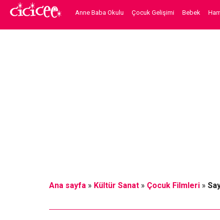
Anne Baba Okulu
Çocuk Gelişimi
Bebek
Hami
Ana sayfa
»
Kültür Sanat
»
Çocuk Filmleri
»
Say