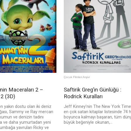
Çocuk Filmleri Arşivi
in Maceraları 2 –
Saftirik Greg’in Günlüğü :
2 (3D)
Rodrick Kuralları
 en yakın dostu olan iki deniz
Jeff Kinney’nin The New York Time
ğası, Sammy ve Ray mercan
en çok satan kitaplar listesinde 74 
kumun ve denizin tadını
boyunca kalmayı başaran, tüm dün
a ve daha yumurtadan yeni
büyük beğeniyle okunan,...
lumbağa yavruları Ricky ve