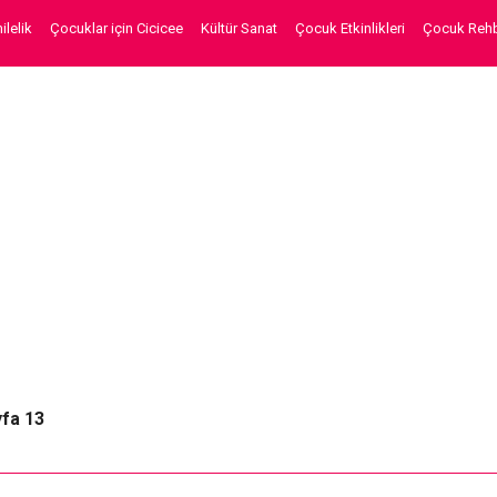
lelik
Çocuklar için Cicicee
Kültür Sanat
Çocuk Etkinlikleri
Çocuk Rehb
fa 13