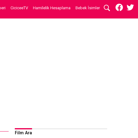
eri
CiciceeTV
Hamilelik Hesaplama
Bebek İsimleri
Film Ara