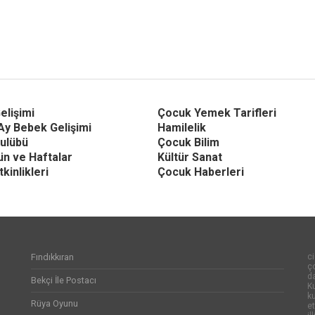
elişimi
Çocuk Yemek Tarifleri
Ay Bebek Gelişimi
Hamilelik
ulübü
Çocuk Bilim
Gün ve Haftalar
Kültür Sanat
kinlikleri
Çocuk Haberleri
Fındıkkıran
ci
ço
d
Bekçi İle Postacı
Ku
k
Rüya Oyunu
et