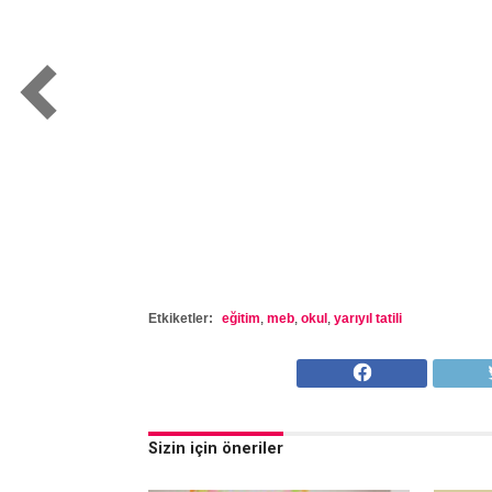
Etkiketler:
eğitim
,
meb
,
okul
,
yarıyıl tatili
Sizin için öneriler