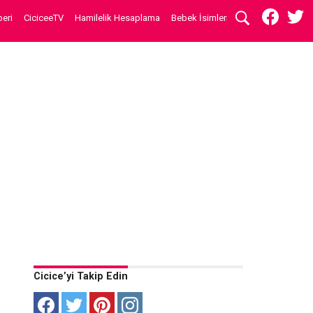
eri
CiciceeTV
Hamilelik Hesaplama
Bebek İsimleri
Cicice’yi Takip Edin