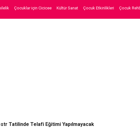
lelik
Çocuklar için Cicicee
Kültür Sanat
Çocuk Etkinlikleri
Çocuk Rehb
tr Tatilinde Telafi Eğitimi Yapılmayacak