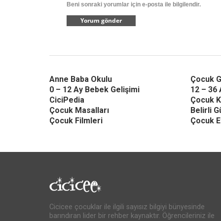
Beni sonraki yorumlar için e-posta ile bilgilendir.
Anne Baba Okulu
Çocuk G
0 – 12 Ay Bebek Gelişimi
12 – 36 
CiciPedia
Çocuk K
Çocuk Masalları
Belirli 
Çocuk Filmleri
Çocuk Et
Cicicee çocuklar ile ilgili sayısız bilgiyi bünyesinde
barındıran lider bir rehber kaynaktır. Öğrencileriniz ile