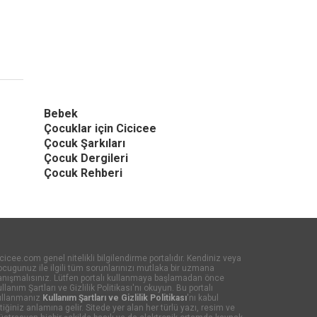
Bebek
Çocuklar için Cicicee
Çocuk Şarkıları
Çocuk Dergileri
Çocuk Rehberi
cicee.com genel nitelikli bilgilendirme portalıdır. Kendiniz veya
cugunuz ile ilgili tüm sorunlarınızı mutlaka bir uzmana
anışmalısınız. Lütfen portalı kullanmaya başlamadan önce
llanım Şartları ve Gizlilik Politikası'nı okuyun. Bu portalı
ullanmanız
Kullanım Şartları ve Gizlilik Politikası
'nı kabul
tiğiniz anlamına gelir. Sitede yer alan her türlü yazı, resim ve