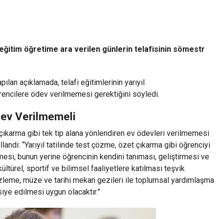
e eğitim öğretime ara verilen günlerin telafisinin sömestr
ılan açıklamada, telafi eğitimlerinin yarıyıl
öğrencilere ödev verilmemesi gerektiğini söyledi.
Ödev Verilmemeli
 çıkarma gibi tek tip alana yönlendiren ev ödevleri verilmemesi
llandı: “Yarıyıl tatilinde test çözme, özet çıkarma gibi öğrenciyi
mesi, bunun yerine öğrencinin kendini tanıması, geliştirmesi ve
türel, sportif ve bilimsel faaliyetlere katılması teşvik
izleme, müze ve tarihi mekan gezileri ile toplumsal yardımlaşma
siye edilmesi uygun olacaktır.”