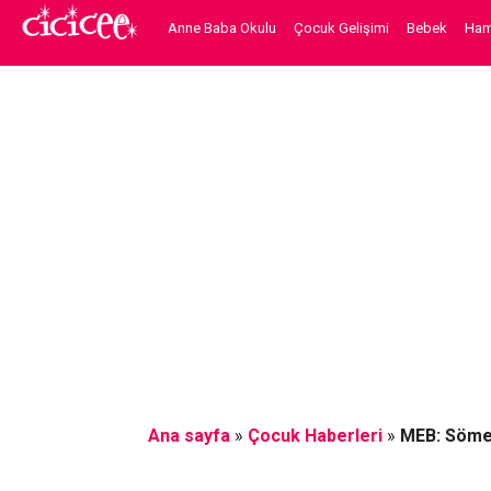
Anne Baba Okulu
Çocuk Gelişimi
Bebek
Hami
Ana sayfa
»
Çocuk Haberleri
»
MEB: Sömes