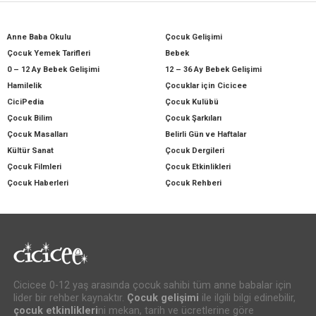
Anne Baba Okulu
Çocuk Gelişimi
Çocuk Yemek Tarifleri
Bebek
0 – 12 Ay Bebek Gelişimi
12 – 36 Ay Bebek Gelişimi
Hamilelik
Çocuklar için Cicicee
CiciPedia
Çocuk Kulübü
Çocuk Bilim
Çocuk Şarkıları
Çocuk Masalları
Belirli Gün ve Haftalar
Kültür Sanat
Çocuk Dergileri
Çocuk Filmleri
Çocuk Etkinlikleri
Çocuk Haberleri
Çocuk Rehberi
Cicicee 0-12 yaş arasında çocuk sahibi tüm anne babalar için
lider bir rehber kaynaktır.
Çocuk gelişimi
ile ilgili bilgi edinebilir,
çocuk etkinlikleri
ni mekan, tarih ve ücretlerine göre