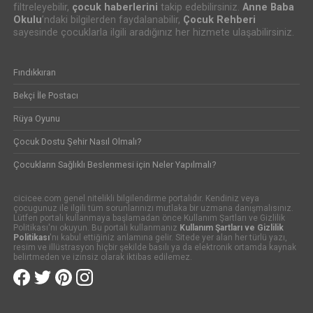
filtreleyebilir,
çocuk haberlerini
takip edebilirsiniz.
Anne Baba
Okulu
’ndaki bilgilerden faydalanabilir,
Çocuk Rehberi
sayesinde çocuklarla ilgili aradığınız her hizmete ulaşabilirsiniz.
Fındıkkıran
Bekçi İle Postacı
Rüya Oyunu
Çocuk Dostu Şehir Nasıl Olmalı?
Çocukların Sağlıklı Beslenmesi için Neler Yapılmalı?
cicicee.com genel nitelikli bilgilendirme portalıdır. Kendiniz veya
çocugunuz ile ilgili tüm sorunlarınızı mutlaka bir uzmana danışmalısınız.
Lütfen portalı kullanmaya başlamadan önce Kullanım Şartları ve Gizlilik
Politikası'nı okuyun. Bu portalı kullanmanız
Kullanım Şartları ve Gizlilik
Politikası
'nı kabul ettiğiniz anlamına gelir. Sitede yer alan her türlü yazı,
resim ve illüstrasyon hiçbir şekilde basılı ya da elektronik ortamda kaynak
belirtmeden ve izinsiz olarak iktibas edilemez.