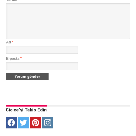
Ad
*
E-posta
*
Cicice’yi Takip Edin