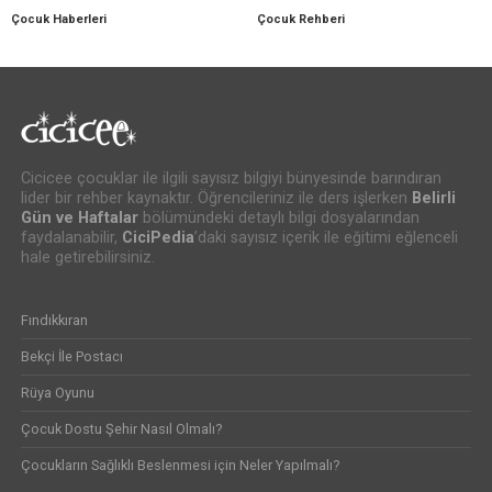
Çocuk Haberleri
Çocuk Rehberi
Cicicee çocuklar ile ilgili sayısız bilgiyi bünyesinde barındıran
lider bir rehber kaynaktır. Öğrencileriniz ile ders işlerken
Belirli
Gün ve Haftalar
bölümündeki detaylı bilgi dosyalarından
faydalanabilir,
CiciPedia
’daki sayısız içerik ile eğitimi eğlenceli
hale getirebilirsiniz.
Fındıkkıran
Bekçi İle Postacı
Rüya Oyunu
Çocuk Dostu Şehir Nasıl Olmalı?
Çocukların Sağlıklı Beslenmesi için Neler Yapılmalı?