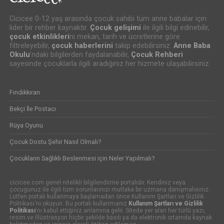
Cicicee 0-12 yaş arasında çocuk sahibi tüm anne babalar için
lider bir rehber kaynaktır.
Çocuk gelişimi
ile ilgili bilgi edinebilir,
çocuk etkinlikleri
ni mekan, tarih ve ücretlerine göre
filtreleyebilir,
çocuk haberlerini
takip edebilirsiniz.
Anne Baba
Okulu
’ndaki bilgilerden faydalanabilir,
Çocuk Rehberi
sayesinde çocuklarla ilgili aradığınız her hizmete ulaşabilirsiniz.
Fındıkkıran
Bekçi İle Postacı
Rüya Oyunu
Çocuk Dostu Şehir Nasıl Olmalı?
Çocukların Sağlıklı Beslenmesi için Neler Yapılmalı?
cicicee.com genel nitelikli bilgilendirme portalıdır. Kendiniz veya
çocugunuz ile ilgili tüm sorunlarınızı mutlaka bir uzmana danışmalısınız.
Lütfen portalı kullanmaya başlamadan önce Kullanım Şartları ve Gizlilik
Politikası'nı okuyun. Bu portalı kullanmanız
Kullanım Şartları ve Gizlilik
Politikası
'nı kabul ettiğiniz anlamına gelir. Sitede yer alan her türlü yazı,
resim ve illüstrasyon hiçbir şekilde basılı ya da elektronik ortamda kaynak