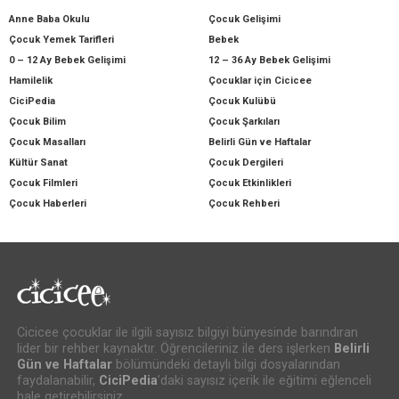
Anne Baba Okulu
Çocuk Gelişimi
Çocuk Yemek Tarifleri
Bebek
0 – 12 Ay Bebek Gelişimi
12 – 36 Ay Bebek Gelişimi
Hamilelik
Çocuklar için Cicicee
CiciPedia
Çocuk Kulübü
Çocuk Bilim
Çocuk Şarkıları
Çocuk Masalları
Belirli Gün ve Haftalar
Kültür Sanat
Çocuk Dergileri
Çocuk Filmleri
Çocuk Etkinlikleri
Çocuk Haberleri
Çocuk Rehberi
Cicicee çocuklar ile ilgili sayısız bilgiyi bünyesinde barındıran
lider bir rehber kaynaktır. Öğrencileriniz ile ders işlerken
Belirli
Gün ve Haftalar
bölümündeki detaylı bilgi dosyalarından
faydalanabilir,
CiciPedia
’daki sayısız içerik ile eğitimi eğlenceli
hale getirebilirsiniz.