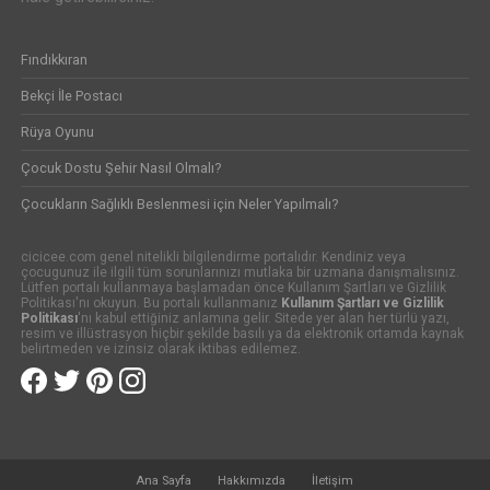
Fındıkkıran
Bekçi İle Postacı
Rüya Oyunu
Çocuk Dostu Şehir Nasıl Olmalı?
Çocukların Sağlıklı Beslenmesi için Neler Yapılmalı?
cicicee.com genel nitelikli bilgilendirme portalıdır. Kendiniz veya
çocugunuz ile ilgili tüm sorunlarınızı mutlaka bir uzmana danışmalısınız.
Lütfen portalı kullanmaya başlamadan önce Kullanım Şartları ve Gizlilik
Politikası'nı okuyun. Bu portalı kullanmanız
Kullanım Şartları ve Gizlilik
Politikası
'nı kabul ettiğiniz anlamına gelir. Sitede yer alan her türlü yazı,
resim ve illüstrasyon hiçbir şekilde basılı ya da elektronik ortamda kaynak
belirtmeden ve izinsiz olarak iktibas edilemez.
Ana Sayfa
Hakkımızda
İletişim