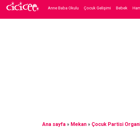
Anne Baba Okulu
Çocuk Gelişimi
Bebek
Hami
Ana sayfa
»
Mekan
»
Çocuk Partisi Organ