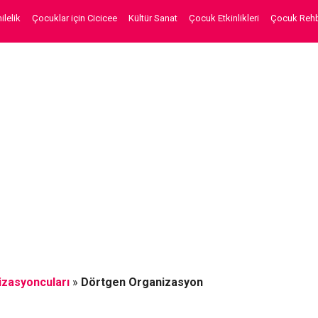
lelik
Çocuklar için Cicicee
Kültür Sanat
Çocuk Etkinlikleri
Çocuk Rehb
izasyoncuları
»
Dörtgen Organizasyon