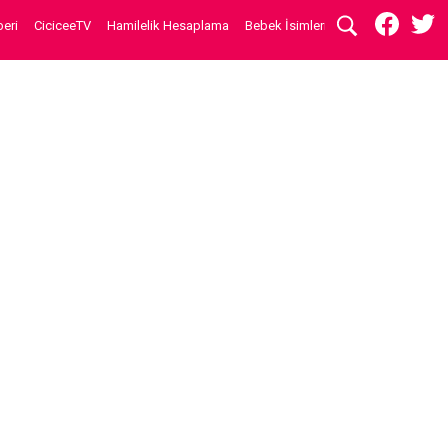
eri
CiciceeTV
Hamilelik Hesaplama
Bebek İsimleri