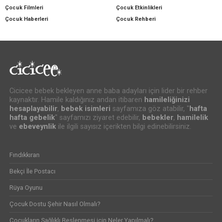
Çocuk Filmleri
Çocuk Etkinlikleri
Çocuk Haberleri
Çocuk Rehberi
Cicicee bebek bekleyen anne baba adayları için lider bir rehber
kaynaktır. Hamile kaldığınız andan itibaren
hamileliğinizi
hesaplayabilir
,
bebek isimleri
sayfamıza göz atabilir, "
hafta
hafta gebelik
" sayfamızı ziyaret edebilir,
bebekler
,
hamilelik
ve
ebeveynlik
ile ilgili sayısız içerikten bilgi edinebilirsiniz.
Fındıkkıran
Bekçi İle Postacı
Rüya Oyunu
Çocuk Dostu Şehir Nasıl Olmalı?
Çocukların Sağlıklı Beslenmesi için Neler Yapılmalı?