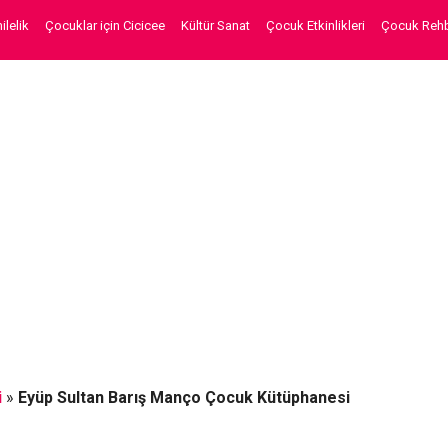
lelik
Çocuklar için Cicicee
Kültür Sanat
Çocuk Etkinlikleri
Çocuk Rehb
i
»
Eyüp Sultan Barış Manço Çocuk Kütüphanesi