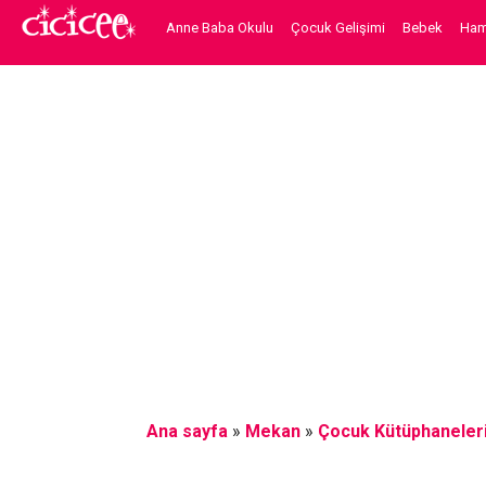
Anne Baba Okulu
Çocuk Gelişimi
Bebek
Hami
Ana sayfa
»
Mekan
»
Çocuk Kütüphaneler