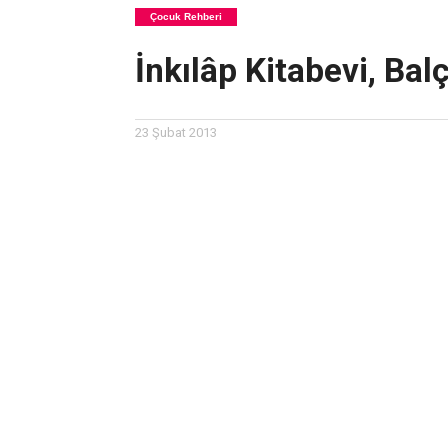
Çocuk Rehberi
İnkılâp Kitabevi, Bal
23 Şubat 2013