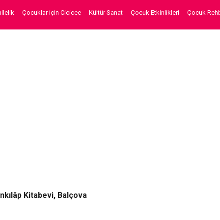
lelik
Çocuklar için Cicicee
Kültür Sanat
Çocuk Etkinlikleri
Çocuk Rehb
İnkılâp Kitabevi, Balçova