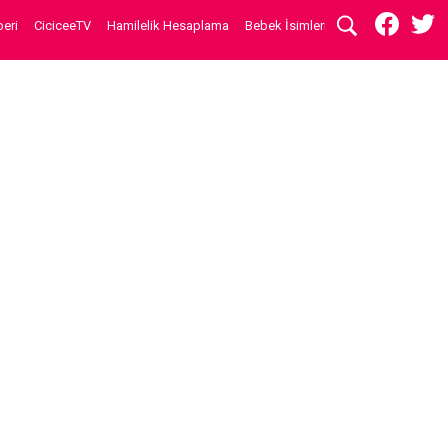
eri
CiciceeTV
Hamilelik Hesaplama
Bebek İsimleri