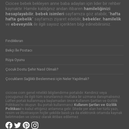
Cicicee bebek bekleyen anne baba adayları için lider bir rehber
kaynaktır. Hamile kaldığınız andan itibaren
hamileliğinizi
hesaplayabilir
,
bebek isimleri
sayfamıza göz atabilir, "
hafta
hafta gebelik
" sayfamızı ziyaret edebilir,
bebekler
,
hamilelik
ve
ebeveynlik
ile ilgili sayısız içerikten bilgi edinebilirsiniz.
Fındıkkıran
Bekçi İle Postacı
Rüya Oyunu
Çocuk Dostu Şehir Nasıl Olmalı?
Çocukların Sağlıklı Beslenmesi için Neler Yapılmalı?
cicicee.com genel nitelikli bilgilendirme portalıdır. Kendiniz veya
çocugunuz ile ilgili tüm sorunlarınızı mutlaka bir uzmana danışmalısınız.
Lütfen portalı kullanmaya başlamadan önce Kullanım Şartları ve Gizlilik
Politikası'nı okuyun. Bu portalı kullanmanız
Kullanım Şartları ve Gizlilik
Politikası
'nı kabul ettiğiniz anlamına gelir. Sitede yer alan her türlü yazı,
resim ve illüstrasyon hiçbir şekilde basılı ya da elektronik ortamda kaynak
belirtmeden ve izinsiz olarak iktibas edilemez.