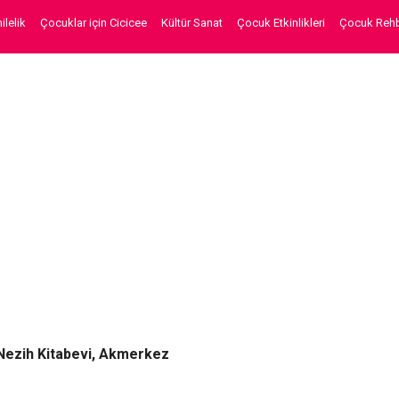
lelik
Çocuklar için Cicicee
Kültür Sanat
Çocuk Etkinlikleri
Çocuk Rehb
Nezih Kitabevi, Akmerkez