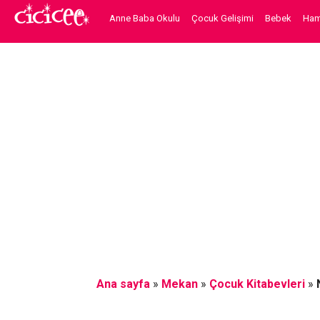
Anne Baba Okulu
Çocuk Gelişimi
Bebek
Hami
Ana sayfa
»
Mekan
»
Çocuk Kitabevleri
»