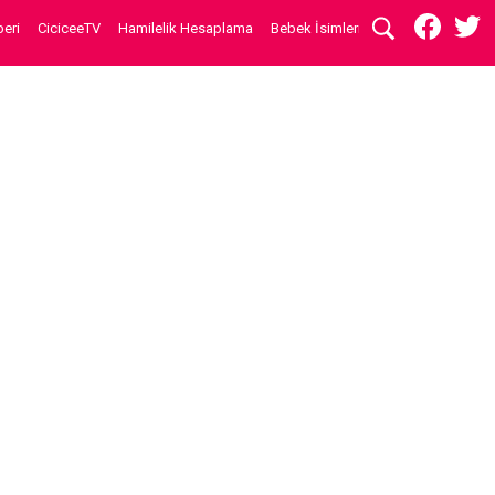
eri
CiciceeTV
Hamilelik Hesaplama
Bebek İsimleri