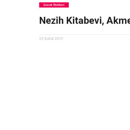
Çocuk Rehberi
Nezih Kitabevi, Akm
22 Şubat 2013