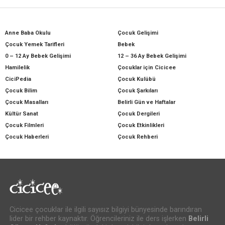
Anne Baba Okulu
Çocuk Gelişimi
Çocuk Yemek Tarifleri
Bebek
0 – 12 Ay Bebek Gelişimi
12 – 36 Ay Bebek Gelişimi
Hamilelik
Çocuklar için Cicicee
CiciPedia
Çocuk Kulübü
Çocuk Bilim
Çocuk Şarkıları
Çocuk Masalları
Belirli Gün ve Haftalar
Kültür Sanat
Çocuk Dergileri
Çocuk Filmleri
Çocuk Etkinlikleri
Çocuk Haberleri
Çocuk Rehberi
Cicicee çocuklar ile ilgili sayısız bilgiyi bünyesinde barındıran
lider bir rehber kaynaktır. Öğrencileriniz ile ders işlerken
Belirli