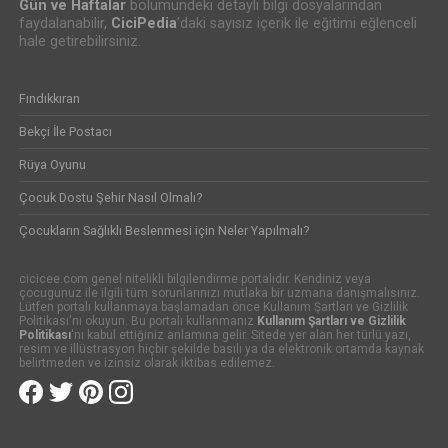
Gün ve Haftalar
bölümündeki detaylı bilgi dosyalarından
faydalanabilir,
CiciPedia
’daki sayısız içerik ile eğitimi eğlenceli
hale getirebilirsiniz.
Fındıkkıran
Bekçi İle Postacı
Rüya Oyunu
Çocuk Dostu Şehir Nasıl Olmalı?
Çocukların Sağlıklı Beslenmesi için Neler Yapılmalı?
cicicee.com genel nitelikli bilgilendirme portalıdır. Kendiniz veya
çocugunuz ile ilgili tüm sorunlarınızı mutlaka bir uzmana danışmalısınız.
Lütfen portalı kullanmaya başlamadan önce Kullanım Şartları ve Gizlilik
Politikası'nı okuyun. Bu portalı kullanmanız
Kullanım Şartları ve Gizlilik
Politikası
'nı kabul ettiğiniz anlamına gelir. Sitede yer alan her türlü yazı,
resim ve illüstrasyon hiçbir şekilde basılı ya da elektronik ortamda kaynak
belirtmeden ve izinsiz olarak iktibas edilemez.