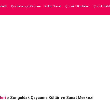
lelik
Çocuklar için Cicicee
Kültür Sanat
Çocuk Etkinlikleri
Çocuk Rehb
leri
»
Zonguldak Çaycuma Kültür ve Sanat Merkezi