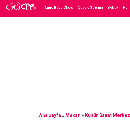
Anne Baba Okulu
Çocuk Gelişimi
Bebek
Hami
Ana sayfa
»
Mekan
»
Kültür Sanat Merkez