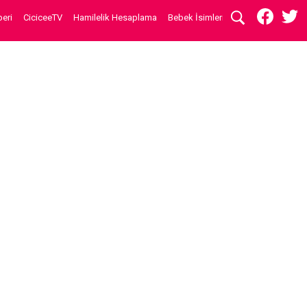
eri
CiciceeTV
Hamilelik Hesaplama
Bebek İsimleri