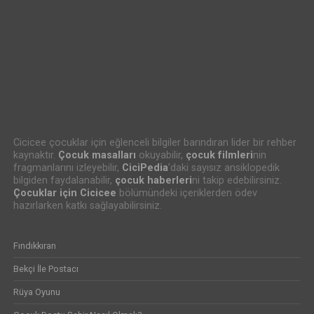
Cicicee çocuklar için eğlenceli bilgiler barındıran lider bir rehber
kaynaktır.
Çocuk masalları
okuyabilir,
çocuk filmleri
nin
fragmanlarını izleyebilir,
CiciPedia
’daki sayısız ansiklopedik
bilgiden faydalanabilir,
çocuk haberleri
ni takip edebilirsiniz.
Çocuklar için Cicicee
bölümündeki içeriklerden ödev
hazırlarken katkı sağlayabilirsiniz.
Fındıkkıran
Bekçi İle Postacı
Rüya Oyunu