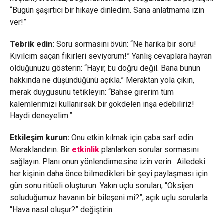
“Bugün şaşırtıcı bir hikaye dinledim. Sana anlatmama izin
ver!”
Tebrik edin:
Soru sormasını övün: “Ne harika bir soru!
Kıvılcım saçan fikirleri seviyorum!” Yanlış cevaplara hayran
olduğunuzu gösterin: “Hayır, bu doğru değil. Bana bunun
hakkında ne düşündüğünü açıkla.” Meraktan yola çıkın,
merak duygusunu tetikleyin: “Bahse girerim tüm
kalemlerimizi kullanırsak bir gökdelen inşa edebiliriz!
Haydi deneyelim.”
Etkileşim kurun:
Onu etkin kılmak için çaba sarf edin.
Meraklandırın. Bir
etkinlik
planlarken sorular sormasını
sağlayın. Planı onun yönlendirmesine izin verin. Ailedeki
her kişinin daha önce bilmedikleri bir şeyi paylaşması için
gün sonu ritüeli oluşturun. Yakın uçlu soruları, “Oksijen
soluduğumuz havanın bir bileşeni mi?”, açık uçlu sorularla
“Hava nasıl oluşur?” değiştirin.