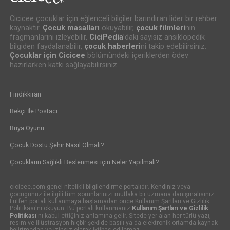
Cicicee çocuklar için eğlenceli bilgiler barındıran lider bir rehber
kaynaktır.
Çocuk masalları
okuyabilir,
çocuk filmleri
nin
fragmanlarını izleyebilir,
CiciPedia
’daki sayısız ansiklopedik
bilgiden faydalanabilir,
çocuk haberleri
ni takip edebilirsiniz.
Çocuklar için Cicicee
bölümündeki içeriklerden ödev
hazırlarken katkı sağlayabilirsiniz.
Fındıkkıran
Bekçi İle Postacı
Rüya Oyunu
Çocuk Dostu Şehir Nasıl Olmalı?
Çocukların Sağlıklı Beslenmesi için Neler Yapılmalı?
cicicee.com genel nitelikli bilgilendirme portalıdır. Kendiniz veya
çocugunuz ile ilgili tüm sorunlarınızı mutlaka bir uzmana danışmalısınız.
Lütfen portalı kullanmaya başlamadan önce Kullanım Şartları ve Gizlilik
Politikası'nı okuyun. Bu portalı kullanmanız
Kullanım Şartları ve Gizlilik
Politikası
'nı kabul ettiğiniz anlamına gelir. Sitede yer alan her türlü yazı,
resim ve illüstrasyon hiçbir şekilde basılı ya da elektronik ortamda kaynak