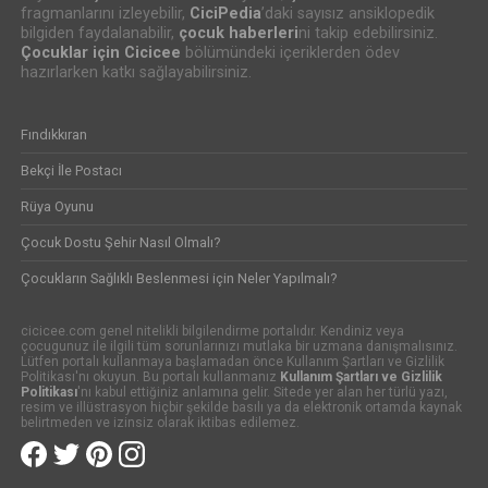
fragmanlarını izleyebilir,
CiciPedia
’daki sayısız ansiklopedik
bilgiden faydalanabilir,
çocuk haberleri
ni takip edebilirsiniz.
Çocuklar için Cicicee
bölümündeki içeriklerden ödev
hazırlarken katkı sağlayabilirsiniz.
Fındıkkıran
Bekçi İle Postacı
Rüya Oyunu
Çocuk Dostu Şehir Nasıl Olmalı?
Çocukların Sağlıklı Beslenmesi için Neler Yapılmalı?
cicicee.com genel nitelikli bilgilendirme portalıdır. Kendiniz veya
çocugunuz ile ilgili tüm sorunlarınızı mutlaka bir uzmana danışmalısınız.
Lütfen portalı kullanmaya başlamadan önce Kullanım Şartları ve Gizlilik
Politikası'nı okuyun. Bu portalı kullanmanız
Kullanım Şartları ve Gizlilik
Politikası
'nı kabul ettiğiniz anlamına gelir. Sitede yer alan her türlü yazı,
resim ve illüstrasyon hiçbir şekilde basılı ya da elektronik ortamda kaynak
belirtmeden ve izinsiz olarak iktibas edilemez.