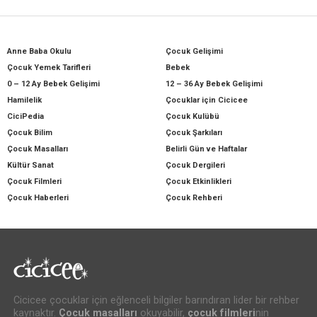
Anne Baba Okulu
Çocuk Gelişimi
Çocuk Yemek Tarifleri
Bebek
0 – 12 Ay Bebek Gelişimi
12 – 36 Ay Bebek Gelişimi
Hamilelik
Çocuklar için Cicicee
CiciPedia
Çocuk Kulübü
Çocuk Bilim
Çocuk Şarkıları
Çocuk Masalları
Belirli Gün ve Haftalar
Kültür Sanat
Çocuk Dergileri
Çocuk Filmleri
Çocuk Etkinlikleri
Çocuk Haberleri
Çocuk Rehberi
Cicicee çocuklar için eğlenceli bilgiler barındıran lider bir rehber
kaynaktır.
Çocuk masalları
okuyabilir,
çocuk filmleri
nin