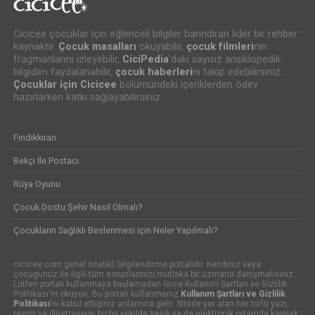
Cicicee çocuklar için eğlenceli bilgiler barındıran lider bir rehber
kaynaktır.
Çocuk masalları
okuyabilir,
çocuk filmleri
nin
fragmanlarını izleyebilir,
CiciPedia
’daki sayısız ansiklopedik
bilgiden faydalanabilir,
çocuk haberleri
ni takip edebilirsiniz.
Çocuklar için Cicicee
bölümündeki içeriklerden ödev
hazırlarken katkı sağlayabilirsiniz.
Fındıkkıran
Bekçi İle Postacı
Rüya Oyunu
Çocuk Dostu Şehir Nasıl Olmalı?
Çocukların Sağlıklı Beslenmesi için Neler Yapılmalı?
cicicee.com genel nitelikli bilgilendirme portalıdır. Kendiniz veya
çocugunuz ile ilgili tüm sorunlarınızı mutlaka bir uzmana danışmalısınız.
Lütfen portalı kullanmaya başlamadan önce Kullanım Şartları ve Gizlilik
Politikası'nı okuyun. Bu portalı kullanmanız
Kullanım Şartları ve Gizlilik
Politikası
'nı kabul ettiğiniz anlamına gelir. Sitede yer alan her türlü yazı,
resim ve illüstrasyon hiçbir şekilde basılı ya da elektronik ortamda kaynak