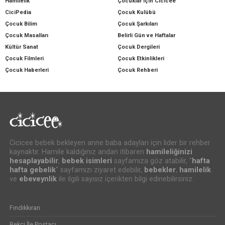
Hamilelik
Çocuklar için Cicicee
CiciPedia
Çocuk Kulübü
Çocuk Bilim
Çocuk Şarkıları
Çocuk Masalları
Belirli Gün ve Haftalar
Kültür Sanat
Çocuk Dergileri
Çocuk Filmleri
Çocuk Etkinlikleri
Çocuk Haberleri
Çocuk Rehberi
Cicicee bebek bekleyen anne baba adayları için lider bir rehber
kaynaktır. Hamile kaldığınız andan itibaren
hamileliğinizi
hesaplayabilir
,
bebek isimleri
sayfamıza göz atabilir, "
hafta
hafta gebelik
" sayfamızı ziyaret edebilir,
bebekler
,
hamilelik
ve
ebeveynlik
ile ilgili sayısız içerikten bilgi edinebilirsiniz.
Fındıkkıran
Bekçi İle Postacı