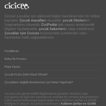
Cicicee çocuklar için eğlenceli bilgiler barındıran lider bir rehber
kaynaktır.
Çocuk masalları
okuyabilir,
çocuk filmleri
nin
fragmanlarını izleyebilir,
CiciPedia
’daki sayısız ansiklopedik
bilgiden faydalanabilir,
çocuk haberleri
ni takip edebilirsiniz.
Çocuklar için Cicicee
bölümündeki içeriklerden ödev
hazırlarken katkı sağlayabilirsiniz.
Fındıkkıran
Bekçi İle Postacı
Rüya Oyunu
Çocuk Dostu Şehir Nasıl Olmalı?
Çocukların Sağlıklı Beslenmesi için Neler Yapılmalı?
cicicee.com genel nitelikli bilgilendirme portalıdır. Kendiniz veya
çocugunuz ile ilgili tüm sorunlarınızı mutlaka bir uzmana danışmalısınız.
Lütfen portalı kullanmaya başlamadan önce Kullanım Şartları ve Gizlilik
Politikası'nı okuyun. Bu portalı kullanmanız
Kullanım Şartları ve Gizlilik