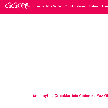
Anne Baba Okulu
Çocuk Gelişimi
Bebek
Hami
Ana sayfa
»
Çocuklar için Cicicee
»
Yaz Ok