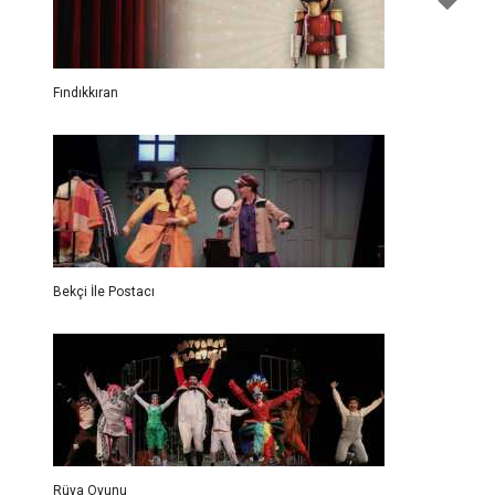
Fındıkkıran
Bekçi İle Postacı
Rüya Oyunu