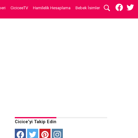
eri
CiciceeTV
Hamilelik Hesaplama
Bebek İsimleri
Cicice’yi Takip Edin