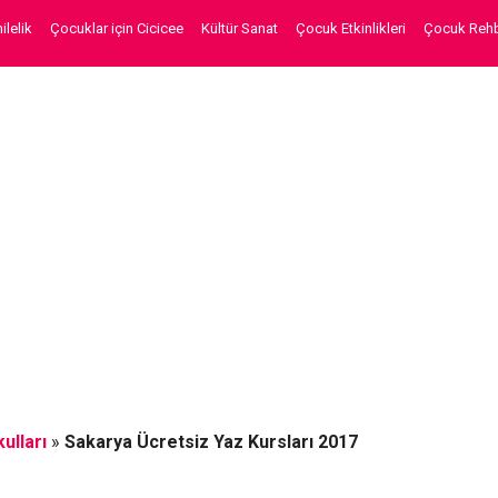
lelik
Çocuklar için Cicicee
Kültür Sanat
Çocuk Etkinlikleri
Çocuk Rehb
ulları
»
Sakarya Ücretsiz Yaz Kursları 2017