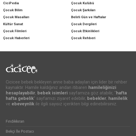
CiciPedia
Çocuk Kulübü
Çocuk Bilim
Çocuk Şarkıları
Çocuk Masalları
Belirli Gün ve Haftalar
Kültür Sanat
Çocuk Dergileri
Çocuk Filmleri
Çocuk Etkinlikleri
Çocuk Haberleri
Çocuk Rehberi
Cicicee bebek bekleyen anne baba adayları için lider bir rehber
kaynaktır. Hamile kaldığınız andan itibaren
hamileliğinizi
hesaplayabilir
,
bebek isimleri
sayfamıza göz atabilir, "
hafta
hafta gebelik
" sayfamızı ziyaret edebilir,
bebekler
,
hamilelik
ve
ebeveynlik
ile ilgili sayısız içerikten bilgi edinebilirsiniz.
Fındıkkıran
Bekçi İle Postacı