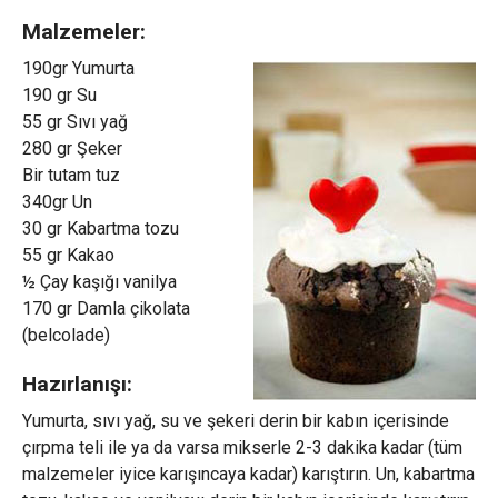
Malzemeler:
190gr Yumurta
190 gr Su
55 gr Sıvı yağ
280 gr Şeker
Bir tutam tuz
340gr Un
30 gr Kabartma tozu
55 gr Kakao
½ Çay kaşığı vanilya
170 gr Damla çikolata
(belcolade)
Hazırlanışı:
Yumurta, sıvı yağ, su ve şekeri derin bir kabın içerisinde
çırpma teli ile ya da varsa mikserle 2-3 dakika kadar (tüm
malzemeler iyice karışıncaya kadar) karıştırın. Un, kabartma