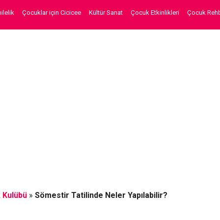
lelik
Çocuklar için Cicicee
Kültür Sanat
Çocuk Etkinlikleri
Çocuk Rehb
 Kulübü
»
Sömestir Tatilinde Neler Yapılabilir?