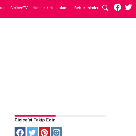
eri
CiciceeTV
Hamilelik Hesaplama
Bebek İsimleri
Cicice’yi Takip Edin