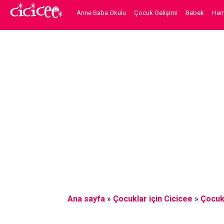
Anne Baba Okulu
Çocuk Gelişimi
Bebek
Hami
Ana sayfa
»
Çocuklar için Cicicee
»
Çocuk