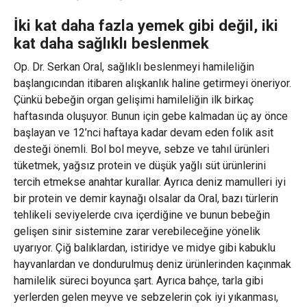
İki kat daha fazla yemek gibi değil, iki
kat daha sağlıklı beslenmek
Op. Dr. Serkan Oral, sağlıklı beslenmeyi hamileliğin
başlangıcından itibaren alışkanlık haline getirmeyi öneriyor.
Çünkü bebeğin organ gelişimi hamileliğin ilk birkaç
haftasında oluşuyor. Bunun için gebe kalmadan üç ay önce
başlayan ve 12’nci haftaya kadar devam eden folik asit
desteği önemli. Bol bol meyve, sebze ve tahıl ürünleri
tüketmek, yağsız protein ve düşük yağlı süt ürünlerini
tercih etmekse anahtar kurallar. Ayrıca deniz mamulleri iyi
bir protein ve demir kaynağı olsalar da Oral, bazı türlerin
tehlikeli seviyelerde cıva içerdiğine ve bunun bebeğin
gelişen sinir sistemine zarar verebileceğine yönelik
uyarıyor. Çiğ balıklardan, istiridye ve midye gibi kabuklu
hayvanlardan ve dondurulmuş deniz ürünlerinden kaçınmak
hamilelik süreci boyunca şart. Ayrıca bahçe, tarla gibi
yerlerden gelen meyve ve sebzelerin çok iyi yıkanması,