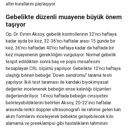
altın kurallarını paylaşıyor.
Gebelikte düzenli muayene büyük önem
taşıyor
Op. Dr. Evrim Aksoy, gebelik kontrollerinin 32’nci haftaya
kadar ayda bir kez, 32-36’ncı haftalar arası 15 günde bir
kez, 36’ncı haftadan 40’ncı haftaya kadar da haftada bir
kez muayenenin gerekliliğini vurguluyor. Normal gebelik
tespit edildikten sonra baş ve popo mesafesini
hesaplayan CRL ölçümü yapılıyor. Gebelikte 12’nci haftaya
ulaştığı bilinen bebeğe ‘Down sendromu’’ tarama testi
yapılıyor. İkili test taraması ile kandaki biyokimyasal
değerler incelenerek bebeğin ense kalınlığı ölçümleri
değerlendiriliyor. 14’ncü haftada bebeğin cinsiyetini
belirleyebildiklerini belirten Aksoy, 20-22’inci haftalar
arasında renkli doppler ultrasonografi ile rahime gelen kan
akım formlarını inceleyerek bebekte gelişebilecek kilo
alamama ve preeklampsi gibi hastalıkların tahminini