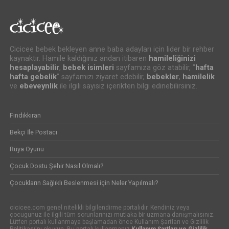
Cicicee bebek bekleyen anne baba adayları için lider bir rehber
kaynaktır. Hamile kaldığınız andan itibaren
hamileliğinizi
hesaplayabilir
,
bebek isimleri
sayfamıza göz atabilir, "
hafta
hafta gebelik
" sayfamızı ziyaret edebilir,
bebekler
,
hamilelik
ve
ebeveynlik
ile ilgili sayısız içerikten bilgi edinebilirsiniz.
Fındıkkıran
Bekçi İle Postacı
Rüya Oyunu
Çocuk Dostu Şehir Nasıl Olmalı?
Çocukların Sağlıklı Beslenmesi için Neler Yapılmalı?
cicicee.com genel nitelikli bilgilendirme portalıdır. Kendiniz veya
çocugunuz ile ilgili tüm sorunlarınızı mutlaka bir uzmana danışmalısınız.
Lütfen portalı kullanmaya başlamadan önce Kullanım Şartları ve Gizlilik