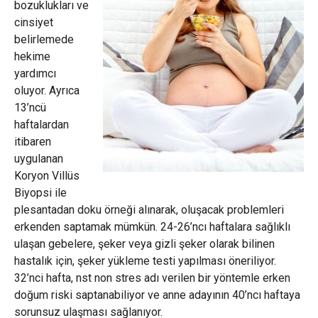
bozuklukları ve
cinsiyet
belirlemede
hekime
yardımcı
oluyor. Ayrıca
13’ncü
haftalardan
itibaren
uygulanan
Koryon Villüs
Biyopsi ile
plesantadan doku örneği alınarak, oluşacak problemleri
erkenden saptamak mümkün. 24-26’ncı haftalara sağlıklı
ulaşan gebelere, şeker veya gizli şeker olarak bilinen
hastalık için, şeker yükleme testi yapılması öneriliyor.
32’nci hafta, nst non stres adı verilen bir yöntemle erken
doğum riski saptanabiliyor ve anne adayının 40’ncı haftaya
sorunsuz ulaşması sağlanıyor.