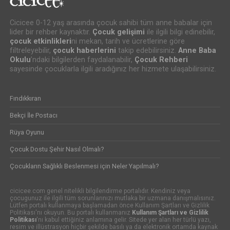
Cicicee 0-12 yaş arasında çocuk sahibi tüm anne babalar için
lider bir rehber kaynaktır.
Çocuk gelişimi
ile ilgili bilgi edinebilir,
çocuk etkinlikleri
ni mekan, tarih ve ücretlerine göre
filtreleyebilir,
çocuk haberlerini
takip edebilirsiniz.
Anne Baba
Okulu
’ndaki bilgilerden faydalanabilir,
Çocuk Rehberi
sayesinde çocuklarla ilgili aradığınız her hizmete ulaşabilirsiniz.
Fındıkkıran
Bekçi İle Postacı
Rüya Oyunu
Çocuk Dostu Şehir Nasıl Olmalı?
Çocukların Sağlıklı Beslenmesi için Neler Yapılmalı?
cicicee.com genel nitelikli bilgilendirme portalıdır. Kendiniz veya
çocugunuz ile ilgili tüm sorunlarınızı mutlaka bir uzmana danışmalısınız.
Lütfen portalı kullanmaya başlamadan önce Kullanım Şartları ve Gizlilik
Politikası'nı okuyun. Bu portalı kullanmanız
Kullanım Şartları ve Gizlilik
Politikası
'nı kabul ettiğiniz anlamına gelir. Sitede yer alan her türlü yazı,
resim ve illüstrasyon hiçbir şekilde basılı ya da elektronik ortamda kaynak