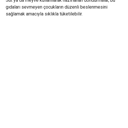
Süt ya da meyve kullanılarak hazırlanan dondurmalar, bu
gıdaları sevmeyen çocukların düzenli beslenmesini
sağlamak amacıyla sıklıkla tüketilebilir.