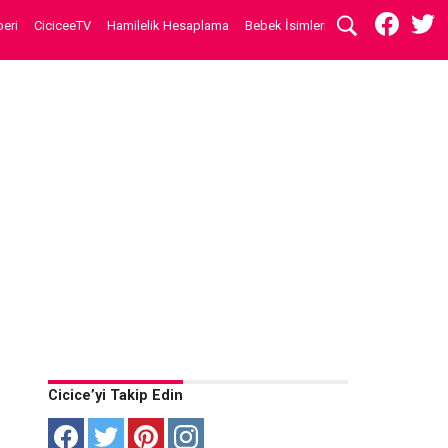
eri
CiciceeTV
Hamilelik Hesaplama
Bebek İsimleri
Cicice’yi Takip Edin