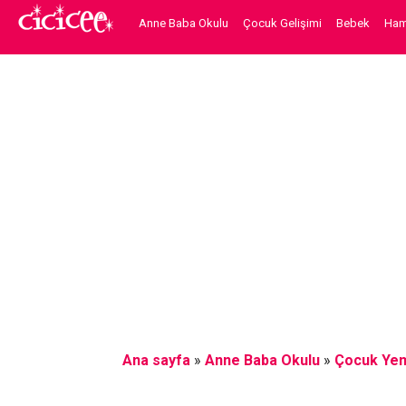
Anne Baba Okulu
Çocuk Gelişimi
Bebek
Hami
Ana sayfa
»
Anne Baba Okulu
»
Çocuk Yem