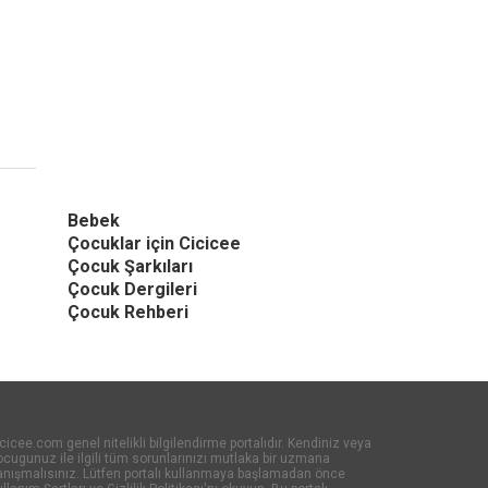
Bebek
Çocuklar için Cicicee
Çocuk Şarkıları
Çocuk Dergileri
Çocuk Rehberi
cicee.com genel nitelikli bilgilendirme portalıdır. Kendiniz veya
cugunuz ile ilgili tüm sorunlarınızı mutlaka bir uzmana
anışmalısınız. Lütfen portalı kullanmaya başlamadan önce