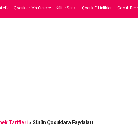
lelik
Çocuklar için Cicicee
Kültür Sanat
Çocuk Etkinlikleri
Çocuk Rehb
ek Tarifleri
»
Sütün Çocuklara Faydaları