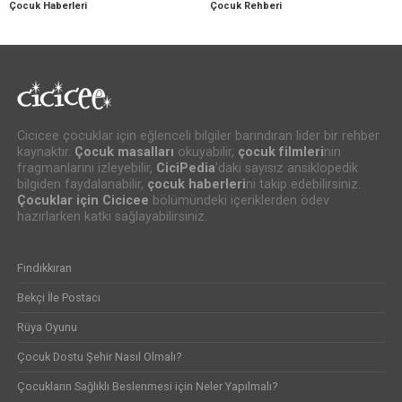
Çocuk Haberleri
Çocuk Rehberi
Cicicee çocuklar için eğlenceli bilgiler barındıran lider bir rehber
kaynaktır.
Çocuk masalları
okuyabilir,
çocuk filmleri
nin
fragmanlarını izleyebilir,
CiciPedia
’daki sayısız ansiklopedik
bilgiden faydalanabilir,
çocuk haberleri
ni takip edebilirsiniz.
Çocuklar için Cicicee
bölümündeki içeriklerden ödev
hazırlarken katkı sağlayabilirsiniz.
Fındıkkıran
Bekçi İle Postacı
Rüya Oyunu
Çocuk Dostu Şehir Nasıl Olmalı?
Çocukların Sağlıklı Beslenmesi için Neler Yapılmalı?