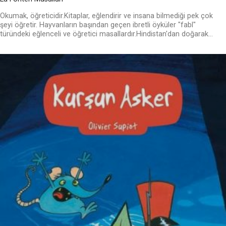
Okumak, öğreticidir.Kitaplar, eğlendirir ve insana bilmediği pek çok
şeyi öğretir. Hayvanların başından geçen ibretli öyküler "fabl"
türündeki eğlenceli ve öğretici masallardır.Hindistan'dan doğarak...