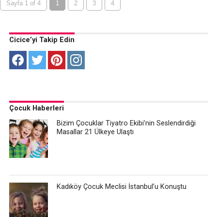
Sayfa 1 of 4
1
2
3
4
Cicice’yi Takip Edin
Çocuk Haberleri
Bizim Çocuklar Tiyatro Ekibi’nin Seslendirdiği
Masallar 21 Ülkeye Ulaştı
Kadıköy Çocuk Meclisi İstanbul’u Konuştu