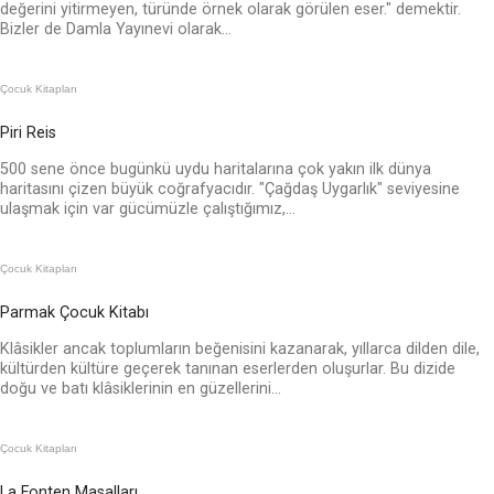
değerini yitirmeyen, türünde örnek olarak görülen eser." demektir.
Bizler de Damla Yayınevi olarak...
Çocuk Kitapları
Piri Reis
500 sene önce bugünkü uydu haritalarına çok yakın ilk dünya
haritasını çizen büyük coğrafyacıdır. "Çağdaş Uygarlık" seviyesine
ulaşmak için var gücümüzle çalıştığımız,...
Çocuk Kitapları
Parmak Çocuk Kitabı
Klâsikler ancak toplumların beğenisini kazanarak, yıllarca dilden dile,
kültürden kültüre geçerek tanınan eserlerden oluşurlar. Bu dizide
doğu ve batı klâsiklerinin en güzellerini...
Çocuk Kitapları
La Fonten Masalları