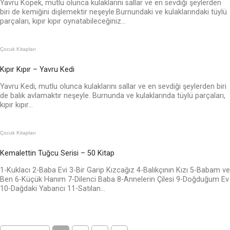
Yavru Köpek, mutlu olunca kulaklarını sallar ve en sevdiği şeylerden
biri de kemiğini dişlemektir neşeyle.Burnundaki ve kulaklarındaki tüylü
parçaları, kıpır kıpır oynatabileceğiniz...
Çocuk Kitapları
Kıpır Kıpır – Yavru Kedi
Yavru Kedi, mutlu olunca kulaklarını sallar ve en sevdiği şeylerden biri
de balık avlamaktır neşeyle. Burnunda ve kulaklarında tüylü parçaları,
kıpır kıpır...
Çocuk Kitapları
Kemalettin Tuğcu Serisi – 50 Kitap
1-Kuklacı 2-Baba Evi 3-Bir Garip Kızcağız 4-Balıkçının Kızı 5-Babam ve
Ben 6-Küçük Hanım 7-Dilenci Baba 8-Annelerin Çilesi 9-Doğduğum Ev
10-Dağdaki Yabancı 11-Satılan...