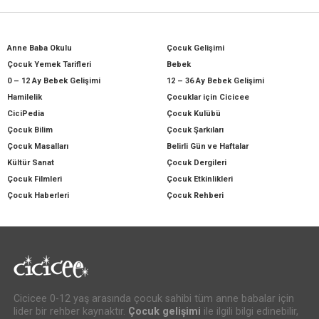
Anne Baba Okulu
Çocuk Gelişimi
Çocuk Yemek Tarifleri
Bebek
0 – 12 Ay Bebek Gelişimi
12 – 36 Ay Bebek Gelişimi
Hamilelik
Çocuklar için Cicicee
CiciPedia
Çocuk Kulübü
Çocuk Bilim
Çocuk Şarkıları
Çocuk Masalları
Belirli Gün ve Haftalar
Kültür Sanat
Çocuk Dergileri
Çocuk Filmleri
Çocuk Etkinlikleri
Çocuk Haberleri
Çocuk Rehberi
Cicicee 0-12 yaş arasında çocuk sahibi tüm anne babalar için
lider bir rehber kaynaktır.
Çocuk gelişimi
ile ilgili bilgi edinebilir,