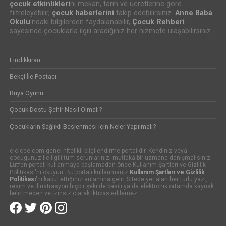
çocuk etkinlikleri
ni mekan, tarih ve ücretlerine göre
filtreleyebilir,
çocuk haberlerini
takip edebilirsiniz.
Anne Baba
Okulu
’ndaki bilgilerden faydalanabilir,
Çocuk Rehberi
sayesinde çocuklarla ilgili aradığınız her hizmete ulaşabilirsiniz.
Fındıkkıran
Bekçi İle Postacı
Rüya Oyunu
Çocuk Dostu Şehir Nasıl Olmalı?
Çocukların Sağlıklı Beslenmesi için Neler Yapılmalı?
cicicee.com genel nitelikli bilgilendirme portalıdır. Kendiniz veya
çocugunuz ile ilgili tüm sorunlarınızı mutlaka bir uzmana danışmalısınız.
Lütfen portalı kullanmaya başlamadan önce Kullanım Şartları ve Gizlilik
Politikası'nı okuyun. Bu portalı kullanmanız
Kullanım Şartları ve Gizlilik
Politikası
'nı kabul ettiğiniz anlamına gelir. Sitede yer alan her türlü yazı,
resim ve illüstrasyon hiçbir şekilde basılı ya da elektronik ortamda kaynak
belirtmeden ve izinsiz olarak iktibas edilemez.