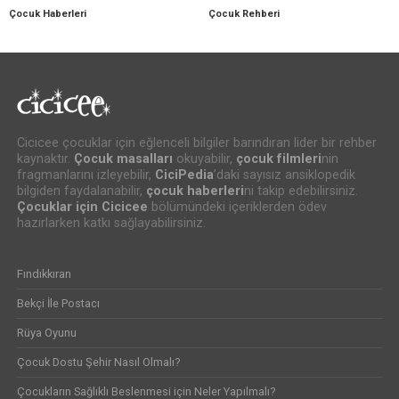
Çocuk Haberleri
Çocuk Rehberi
Cicicee çocuklar için eğlenceli bilgiler barındıran lider bir rehber
kaynaktır.
Çocuk masalları
okuyabilir,
çocuk filmleri
nin
fragmanlarını izleyebilir,
CiciPedia
’daki sayısız ansiklopedik
bilgiden faydalanabilir,
çocuk haberleri
ni takip edebilirsiniz.
Çocuklar için Cicicee
bölümündeki içeriklerden ödev
hazırlarken katkı sağlayabilirsiniz.
Fındıkkıran
Bekçi İle Postacı
Rüya Oyunu
Çocuk Dostu Şehir Nasıl Olmalı?
Çocukların Sağlıklı Beslenmesi için Neler Yapılmalı?