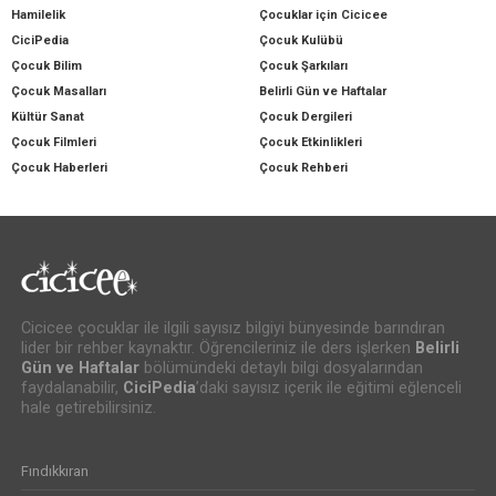
Hamilelik
Çocuklar için Cicicee
CiciPedia
Çocuk Kulübü
Çocuk Bilim
Çocuk Şarkıları
Çocuk Masalları
Belirli Gün ve Haftalar
Kültür Sanat
Çocuk Dergileri
Çocuk Filmleri
Çocuk Etkinlikleri
Çocuk Haberleri
Çocuk Rehberi
Cicicee çocuklar ile ilgili sayısız bilgiyi bünyesinde barındıran
lider bir rehber kaynaktır. Öğrencileriniz ile ders işlerken
Belirli
Gün ve Haftalar
bölümündeki detaylı bilgi dosyalarından
faydalanabilir,
CiciPedia
’daki sayısız içerik ile eğitimi eğlenceli
hale getirebilirsiniz.
Fındıkkıran