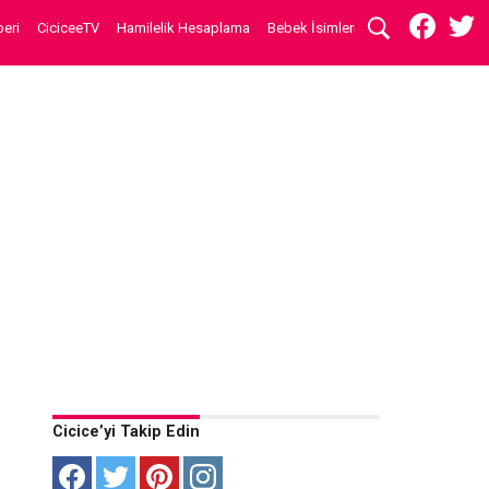
eri
CiciceeTV
Hamilelik Hesaplama
Bebek İsimleri
Cicice’yi Takip Edin