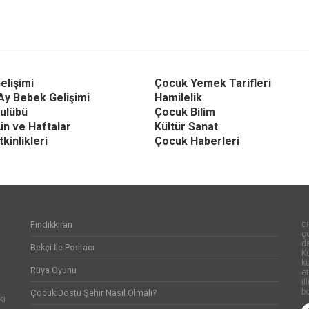
elişimi
Çocuk Yemek Tarifleri
Ay Bebek Gelişimi
Hamilelik
ulübü
Çocuk Bilim
Gün ve Haftalar
Kültür Sanat
kinlikleri
Çocuk Haberleri
Fındıkkıran
ci
ço
d
Bekçi İle Postacı
Ku
k
Rüya Oyunu
et
il
be
Çocuk Dostu Şehir Nasıl Olmalı?
ki