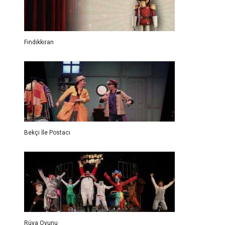
Fındıkkıran
Bekçi İle Postacı
Rüya Oyunu