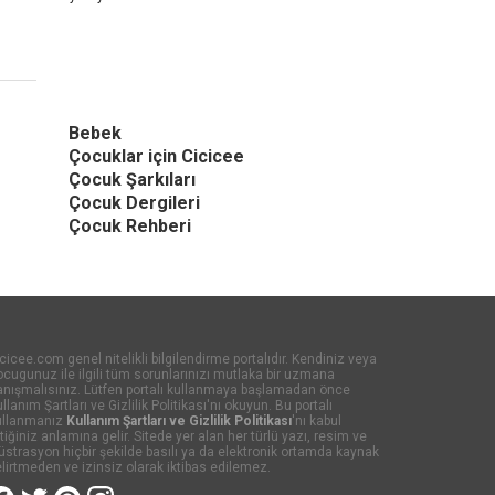
Bebek
Çocuklar için Cicicee
Çocuk Şarkıları
Çocuk Dergileri
Çocuk Rehberi
cicee.com genel nitelikli bilgilendirme portalıdır. Kendiniz veya
cugunuz ile ilgili tüm sorunlarınızı mutlaka bir uzmana
anışmalısınız. Lütfen portalı kullanmaya başlamadan önce
llanım Şartları ve Gizlilik Politikası'nı okuyun. Bu portalı
ullanmanız
Kullanım Şartları ve Gizlilik Politikası
'nı kabul
tiğiniz anlamına gelir. Sitede yer alan her türlü yazı, resim ve
lüstrasyon hiçbir şekilde basılı ya da elektronik ortamda kaynak
lirtmeden ve izinsiz olarak iktibas edilemez.