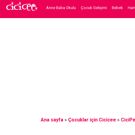
Anne Baba Okulu
Çocuk Gelişimi
Bebek
Hami
Ana sayfa
»
Çocuklar için Cicicee
»
CiciPe