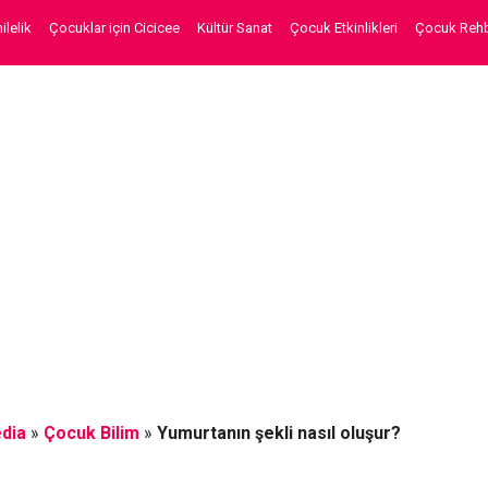
lelik
Çocuklar için Cicicee
Kültür Sanat
Çocuk Etkinlikleri
Çocuk Rehb
dia
»
Çocuk Bilim
»
Yumurtanın şekli nasıl oluşur?