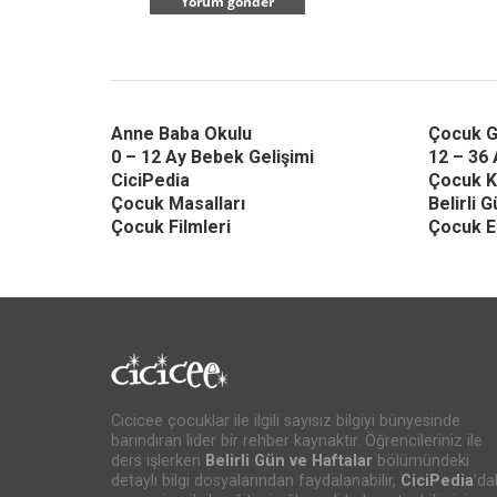
Anne Baba Okulu
Çocuk G
0 – 12 Ay Bebek Gelişimi
12 – 36 
CiciPedia
Çocuk K
Çocuk Masalları
Belirli 
Çocuk Filmleri
Çocuk Et
Cicicee çocuklar ile ilgili sayısız bilgiyi bünyesinde
barındıran lider bir rehber kaynaktır. Öğrencileriniz ile
ders işlerken
Belirli Gün ve Haftalar
bölümündeki
detaylı bilgi dosyalarından faydalanabilir,
CiciPedia
’da