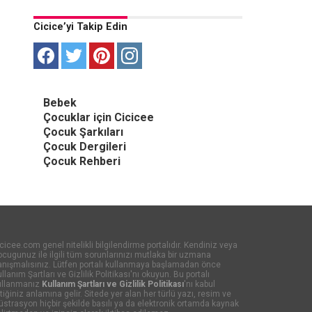
Cicice’yi Takip Edin
Bebek
Çocuklar için Cicicee
Çocuk Şarkıları
Çocuk Dergileri
Çocuk Rehberi
cicee.com genel nitelikli bilgilendirme portalıdır. Kendiniz veya
cugunuz ile ilgili tüm sorunlarınızı mutlaka bir uzmana
anışmalısınız. Lütfen portalı kullanmaya başlamadan önce
llanım Şartları ve Gizlilik Politikası'nı okuyun. Bu portalı
ullanmanız
Kullanım Şartları ve Gizlilik Politikası
'nı kabul
tiğiniz anlamına gelir. Sitede yer alan her türlü yazı, resim ve
lüstrasyon hiçbir şekilde basılı ya da elektronik ortamda kaynak