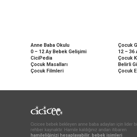
Anne Baba Okulu
Çocuk G
0 – 12 Ay Bebek Gelişimi
12 – 36 
CiciPedia
Çocuk K
Çocuk Masalları
Belirli 
Çocuk Filmleri
Çocuk Et
Cicicee bebek bekleyen anne baba adayları için lider bi
rehber kaynaktır. Hamile kaldığınız andan itibaren
hamileliğinizi hesaplayabilir
,
bebek isimleri