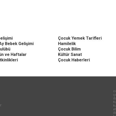
elişimi
Çocuk Yemek Tarifleri
Ay Bebek Gelişimi
Hamilelik
ulübü
Çocuk Bilim
Gün ve Haftalar
Kültür Sanat
kinlikleri
Çocuk Haberleri
ci
ço
d
Ku
r
k
et
il