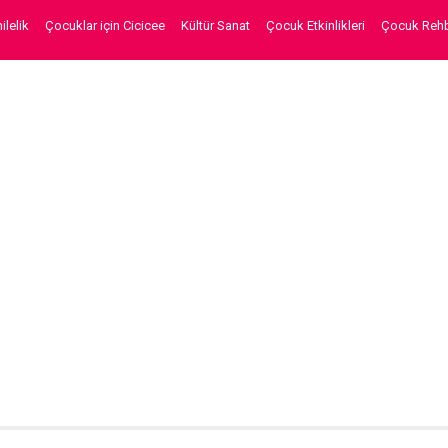
lelik
Çocuklar için Cicicee
Kültür Sanat
Çocuk Etkinlikleri
Çocuk Rehb