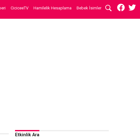
eri
CiciceeTV
Hamilelik Hesaplama
Bebek İsimleri
Etkinlik Ara